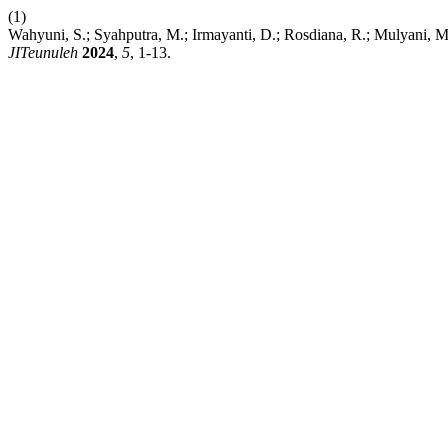
(1)
Wahyuni, S.; Syahputra, M.; Irmayanti, D.; Rosdiana, R.; Mulyani, M.
JITeunuleh
2024
,
5
, 1-13.