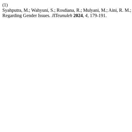
(1)
Syahputra, M.; Wahyuni, S.; Rosdiana, R.; Mulyani, M.; Aini, R. M.; Q
Regarding Gender Issues.
JITeunuleh
2024
,
4
, 179-191.